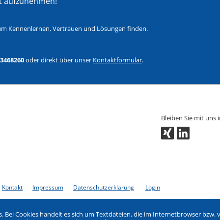
kt aufzunehmen!
 zum Kennenlernen, Vertrauen und Lösungen finden.
-3468260
oder direkt über unser
Kontaktformular
.
Bleiben Sie mit uns 
Kontakt
Impressum
Datenschutzerklärung
Login
. Bei Cookies handelt es sich um Textdateien, die im Internetbrowser bz