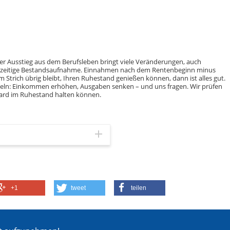
er Ausstieg aus dem Berufsleben bringt viele Veränderungen, auch
echtzeitige Bestandsaufnahme. Einnahmen nach dem Rentenbeginn minus
Strich übrig bleibt, Ihren Ruhestand genießen können, dann ist alles gut.
ndeln: Einkommen erhöhen, Ausgaben senken – und uns fragen. Wir prüfen
ndard im Ruhestand halten können.
+1
tweet
teilen