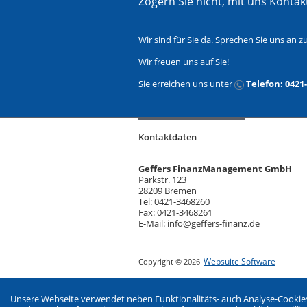
Zögern Sie nicht, mit uns Konta
Wir sind für Sie da. Sprechen Sie uns an
Wir freuen uns auf Sie!
Sie erreichen uns unter
Telefon: 0421
Kontaktdaten
Geffers FinanzManagement GmbH
Parkstr. 123
28209 Bremen
Tel: 0421-3468260
Fax: 0421-3468261
E-Mail: info@geffers-finanz.de
Websuite Software
Copyright © 2026
Unsere Webseite verwendet neben Funktionalitäts- auch Analyse-Cookies